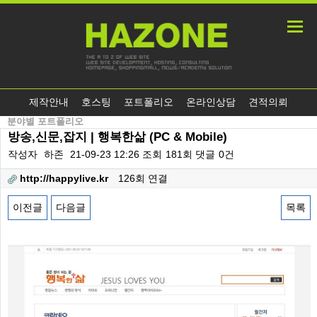
제작안내
호스팅
포트폴리오
온라인상담
견적의뢰
분야별 포트폴리오
방송,신문,잡지 | 행복한삶 (PC & Mobile)
작성자
하존
21-09-23 12:26
조회
181회
댓글
0건
http://happylive.kr
126회 연결
이전글
다음글
목록
본문