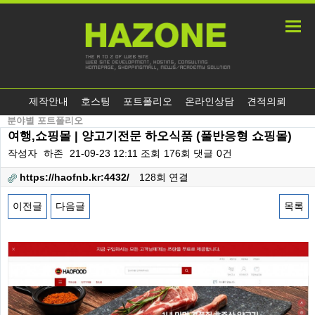
제작안내
호스팅
포트폴리오
온라인상담
견적의뢰
분야별 포트폴리오
여행,쇼핑몰 | 양고기전문 하오식품 (풀반응형 쇼핑몰)
작성자
하존
21-09-23 12:11
조회
176회
댓글
0건
https://haofnb.kr:4432/
128회 연결
이전글
다음글
목록
본문