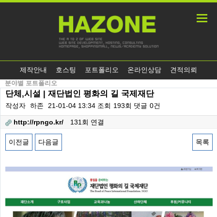
제작안내
호스팅
포트폴리오
온라인상담
견적의뢰
분야별 포트폴리오
단체,시설 | 재단법인 평화의 길 국제재단
작성자
하존
21-01-04 13:34
조회
193회
댓글
0건
http://rpngo.kr/
131회 연결
이전글
다음글
목록
본문