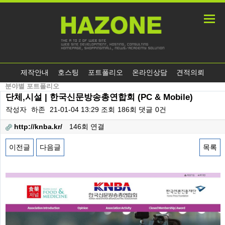
제작안내
호스팅
포트폴리오
온라인상담
견적의뢰
분야별 포트폴리오
단체,시설 | 한국신문방송총연합회 (PC & Mobile)
작성자
하존
21-01-04 13:29
조회
186회
댓글
0건
http://knba.kr/
146회 연결
이전글
다음글
목록
본문