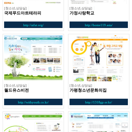
[청소년,상담실]
[청소년,상담실]
국제푸드아트테라피
가정사랑학교
http://aifat.org/
http://home119.asia/
[청소년,상담실]
[청소년,상담실]
월드유스비전
가평청소년문화의집
http://withyouth.co.kr/
http://1318gp.or.kr/