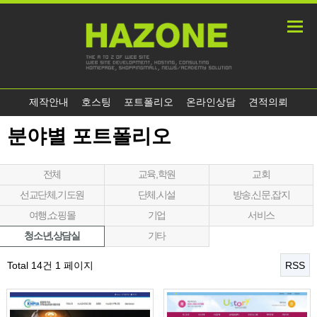
제작안내
호스팅
포트폴리오
온라인상담
견적의뢰
분야별 포트폴리오
전체
교육,학원
교회
선교단체,기도원
단체,시설
방송,신문,잡지
여행,쇼핑몰
기업
서비스
청소년,상담실
기타
Total 14건
1 페이지
RSS