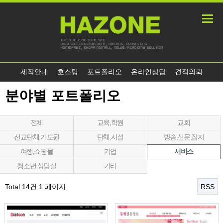
제작안내
호스팅
포트폴리오
온라인상담
견적의뢰
분야별 포트폴리오
전체
교육,학원
교회
선교단체,기도원
단체,시설
방송,신문,잡지
여행,쇼핑몰
기업
서비스
청소년,상담실
기타
Total 14건
1 페이지
RSS