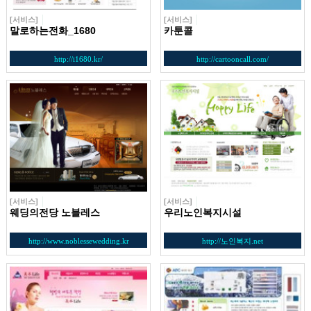
[서비스]
[서비스]
말로하는전화_1680
카툰콜
http://i1680.kr/
http://cartooncall.com/
[서비스]
[서비스]
웨딩의전당 노블레스
우리노인복지시설
http://www.noblessewedding.kr
http://노인복지.net