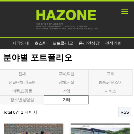
제작안내
호스팅
포트폴리오
온라인상담
견적의뢰
분야별 포트폴리오
전체
교육,학원
교회
선교단체,기도원
단체,시설
방송,신문,잡지
여행,쇼핑몰
기업
서비스
청소년,상담실
기타
Total 8건
1 페이지
RSS