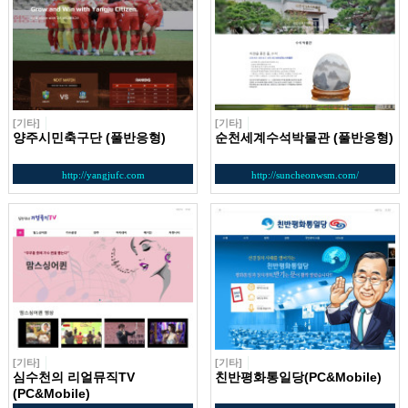
[기타]
[기타]
양주시민축구단 (풀반응형)
순천세계수석박물관 (풀반응형)
http://yangjufc.com
http://suncheonwsm.com/
[기타]
[기타]
심수천의 리얼뮤직TV
친반평화통일당(PC&Mobile)
(PC&Mobile)