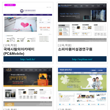
[교육,학원]
[교육,학원]
국제사랑의아카데미
소피아원어성경연구원
(PC&Mobile)
http://aoli.kr/
http://sophiaa.net/
[교육,학원]
[교육,학원]