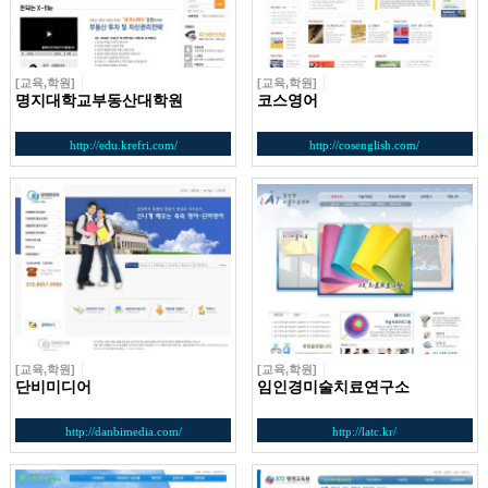
[교육,학원]
[교육,학원]
명지대학교부동산대학원
코스영어
http://edu.krefri.com/
http://cosenglish.com/
[교육,학원]
[교육,학원]
단비미디어
임인경미술치료연구소
http://danbimedia.com/
http://latc.kr/