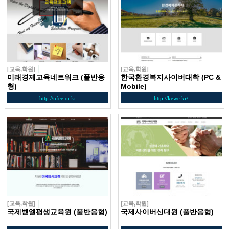
[교육,학원]
[교육,학원]
미래경제교육네트워크 (풀반응
한국환경복지사이버대학 (PC &
형)
Mobile)
http://nfee.or.kr
http://kewc.kr/
[교육,학원]
[교육,학원]
국제벧엘평생교육원 (풀반응형)
국제사이버신대원 (풀반응형)