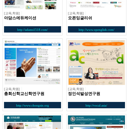
[교육,학원]
[교육,학원]
아담스에듀케이션
오픈잉글리쉬
http://adams1518.com/
http://www.openglish.com/
[교육,학원]
[교육,학원]
총회신학교신학연구원
정인석발성연구원
http://www.chongsin.org
http://vocal.asia/