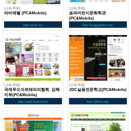
[교육,학원]
[교육,학원]
라비에벨 (PC&Mobile)
송파어린이문화회관
(PC&Mobile)
http://pclcc.kr/
http://songpakids.com/
[교육,학원]
[교육,학원]
국제푸드아트테라피협회_김해
JDC실용전문학교(PC&Mobile)
지부(PC&Mobile)
http://ariel.freehost.kr/
http://jdcart.org/