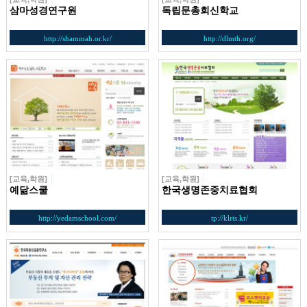
삼마성경연구원
독립문총회신학교
http://shammah.or.kr/
http://dlmth.org/
[교육,학원]
[교육,학원]
예닮스쿨
한국생명존중치료협회
http://yedamschool.com/
tp://klrts.kr/