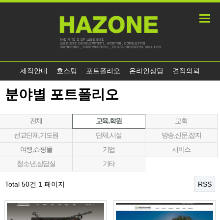
제작안내
호스팅
포트폴리오
온라인상담
견적의뢰
분야별 포트폴리오
전체
교육,학원
교회
선교단체,기도원
단체,시설
방송,신문,잡지
여행,쇼핑몰
기업
서비스
청소년,상담실
기타
Total 50건
1 페이지
RSS