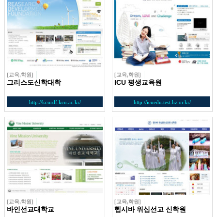
[교육,학원]
[교육,학원]
그리스도신학대학
ICU 평생교육원
http://kcurdf.kcu.ac.kr/
http://icuedu.test.hz.or.kr/
[교육,학원]
[교육,학원]
바인선교대학교
헵시바 워십선교 신학원