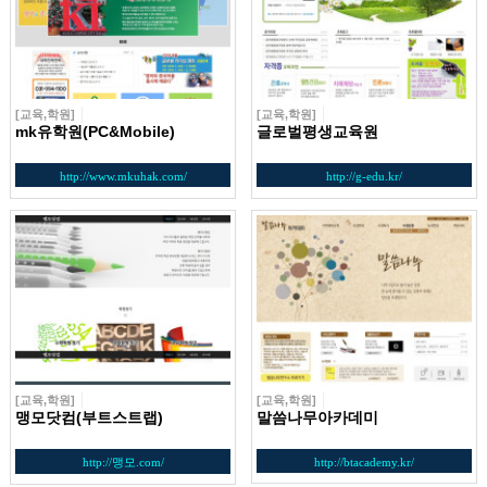
[교육,학원]
[교육,학원]
mk유학원(PC&Mobile)
글로벌평생교육원
http://www.mkuhak.com/
http://g-edu.kr/
[교육,학원]
[교육,학원]
맹모닷컴(부트스트랩)
말씀나무아카데미
http://맹모.com/
http://btacademy.kr/